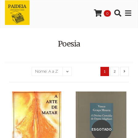
0
Poesia
1
2
ESGOTADO