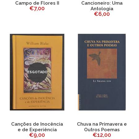
Campo de Flores II
Cancioneiro: Uma
€7,00
Antologia
€6,00
ESGOTADO
Canções de Inocência
Chuva na Primavera e
e de Experiência
Outros Poemas
€9,00
€12,00