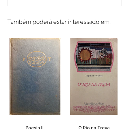
Também poderá estar interessado em:
io
Poesia III
O Rio na Treva