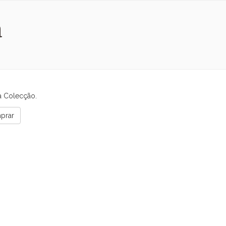
a
a Colecção.
mprar