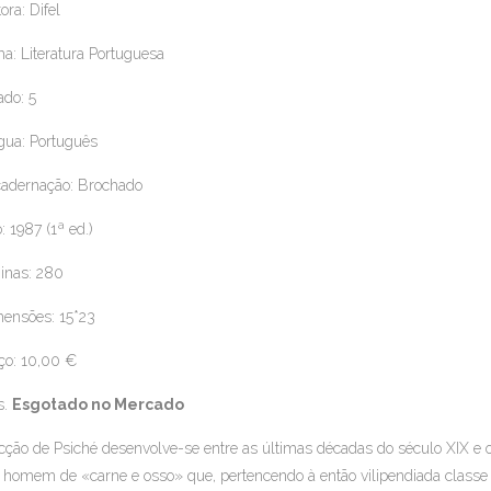
ora: Difel
a: Literatura Portuguesa
ado: 5
gua: Português
adernação: Brochado
: 1987 (1ª ed.)
inas: 280
ensões: 15*23
ço: 10,00 €
s.
Esgotado no Mercado
cção de Psiché desenvolve-se entre as últimas décadas do século XIX e o
homem de «carne e osso» que, pertencendo à então vilipendiada classe d