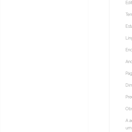
Edit
Tem
Est
Lín
Enc
Ano
Pág
Dim
Pre
Ob
A a
um 