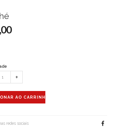
ché
,00
ade
+
 nas redes sociais