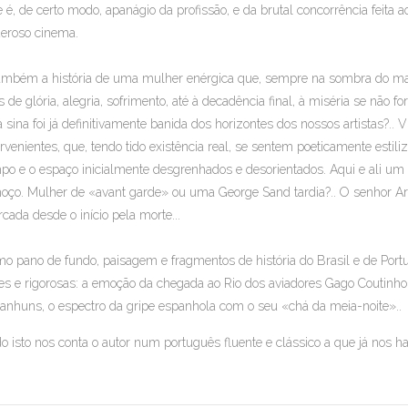
e é, de certo modo, apanágio da profissão, e da brutal concorrência feita 
eroso cinema.
ambém a história de uma mulher enérgica que, sempre na sombra do marido
s de glória, alegria, sofrimento, até à decadência final, à miséria se não f
a sina foi já definitivamente banida dos horizontes dos nossos artistas?..
ervenientes, que, tendo tido existência real, se sentem poeticamente estil
po e o espaço inicialmente desgrenhados e desorientados. Aqui e ali um r
oço. Mulher de «avant garde» ou uma George Sand tardia?.. O senhor Ariste
cada desde o início pela morte...
o pano de fundo, paisagem e fragmentos de história do Brasil e de Po
tes e rigorosas: a emoção da chegada ao Rio dos aviadores Gago Coutinh
anhuns, o espectro da gripe espanhola com o seu «chá da meia-noite»..
o isto nos conta o autor num português fluente e clássico a que já nos ha