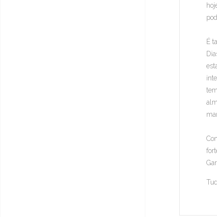
hoj
pod
É t
Dia
est
int
tem
alm
mar
Com
for
Gar
Tud