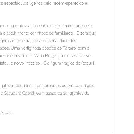
aos espectáculos ligeiros pelo recém-aparecido e
, foi o nó vital, o deus ex-machina da arte dele.
ora o acolhimento carinhoso de familiares... E será que
 Vigorosamente tratada a personalidade dos
izados. Uma vertiginosa descida ao Tártaro, com o
ecorte bizarro: D. Maria Bragança e o seu incrível
u, o noivo indeciso... E a figura trágica de Raquel,
rtugal, em pequenos apontamentos ou em descrições
o e Sacadura Cabral, os massacres sangrentos de
bituou.