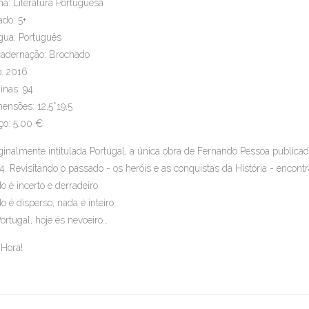
a: Literatura Portuguesa
ado: 5+
gua: Português
adernação: Brochado
: 2016
inas: 94
ensões: 12,5*19,5
ço: 5,00 €
ginalmente intitulada
Portugal
, a única obra de Fernando Pessoa publica
4. Revisitando o passado - os heróis e as conquistas da História - enco
o é incerto e derradeiro.
o é disperso, nada é inteiro.
ortugal, hoje és nevoeiro…
 Hora!