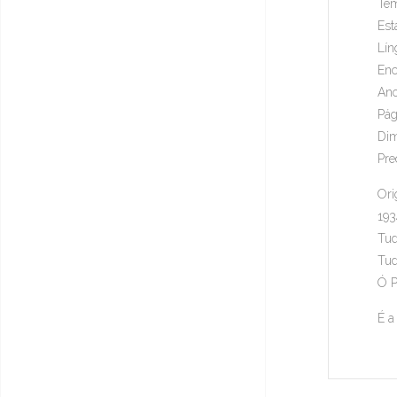
Tem
Est
Lín
Enc
Ano
Pág
Dim
Pre
Ori
193
Tud
Tud
Ó P
É a