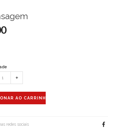
sagem
00
ade
+
 nas redes sociais