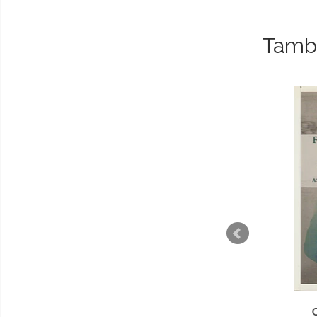
També
Cartas, Visões e Outros