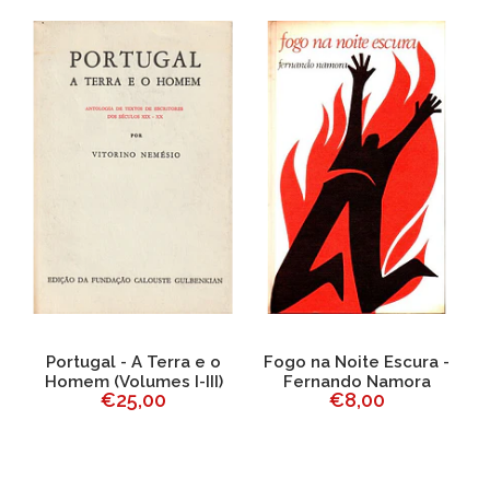
ui
Portugal - A Terra e o
Fogo na Noite Escura -
Homem (Volumes I-III)
Fernando Namora
€25,00
€8,00