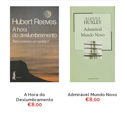
r
A Hora do
Admirável Mundo Novo
L
€8,00
Deslumbramento
€8,00