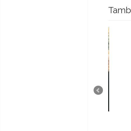
També
O Signo dos Quatro
Dici
€4,00