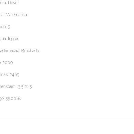
tora: Dover
a: Matemática
ado: 5
gua: Inglês
adernação: Brochado
: 2000
inas: 2469
ensões: 13,5*21,5
ço: 55,00 €