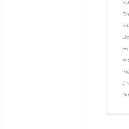
Edi
Tem
Est
Lín
Enc
Ano
Pág
Dim
Pre