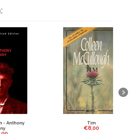
:
ny
Tim
€8,00