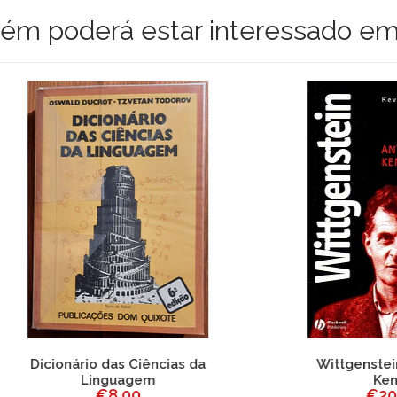
m poderá estar interessado em
onário das Ciências da
Wittgenstein - Antho
Linguagem
Kenny
€8,00
€20,00