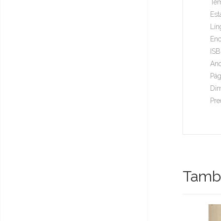
Tem
Est
Lín
Enc
ISB
Ano
Pág
Dim
Pre
També