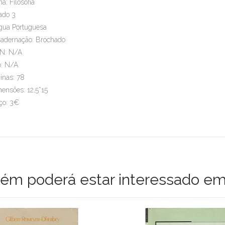
a: Filosofia
ado 3
gua Portuguesa
adernação: Brochado
N: N/A
: N/A
inas: 78
ensões: 12,5*15
ço: 3€
m poderá estar interessado em