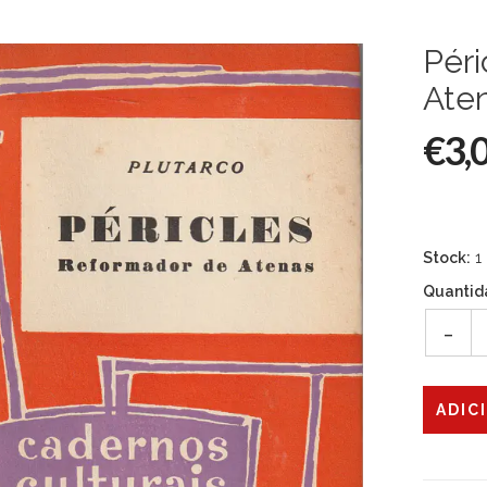
Péri
Ate
€3,
Stock:
1
Quantid
-