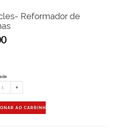
cles- Reformador de
nas
00
ade
+