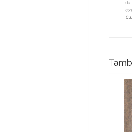
do 
con
Clu
També