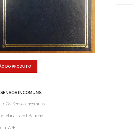
ÃO DO PRODUTO
 SENSOS INCOMUNS
ulo: Os Sensos Incomuns
or: Maria Isabel Barreno
tora: APE