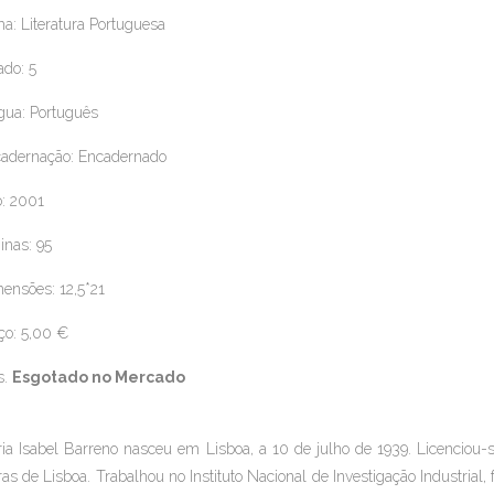
a: Literatura Portuguesa
ado: 5
gua: Português
adernação: Encadernado
: 2001
inas: 95
ensões: 12,5*21
ço: 5,00 €
s.
Esgotado no Mercado
ia Isabel Barreno nasceu em Lisboa, a 10 de julho de 1939. Licenciou-s
ras de Lisboa. Trabalhou no Instituto Nacional de Investigação Industrial, 