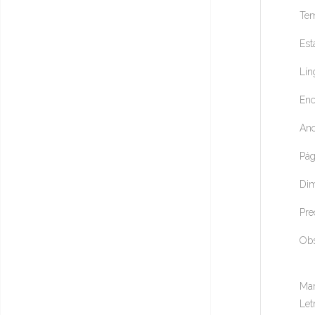
Tem
Est
Lín
Enc
Ano
Pág
Dim
Pre
Ob
Mar
Let