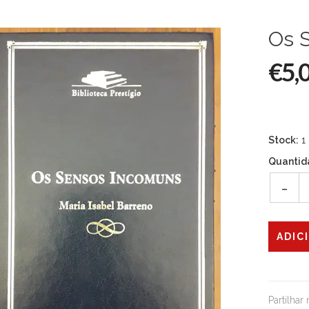
Os 
€5,
Stock:
1
Quantid
-
Partilhar