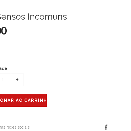
Sensos Incomuns
00
ade
+
 nas redes sociais