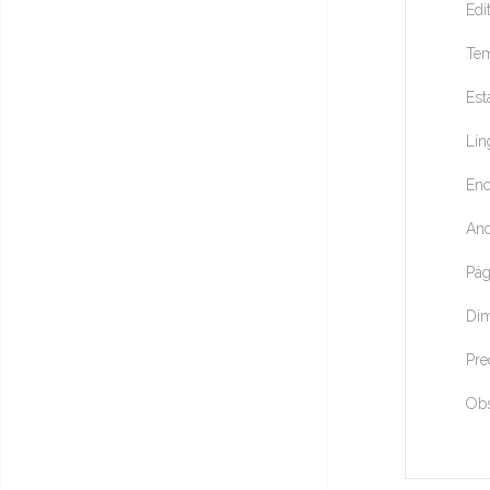
Edi
Tem
Est
Lín
Enc
Ano
Pág
Dim
Pre
Ob