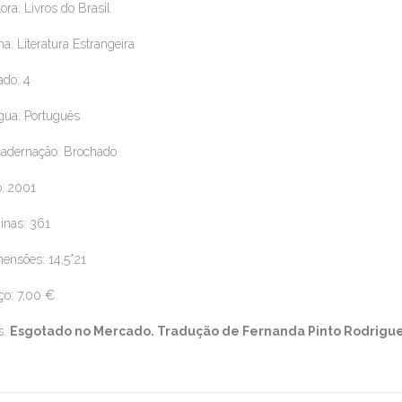
tora: Livros do Brasil
a: Literatura Estrangeira
ado: 4
gua: Português
adernação: Brochado
: 2001
inas: 361
ensões: 14,5*21
ço: 7,00 €
s.
Esgotado no Mercado. Tradução de Fernanda Pinto Rodrigu