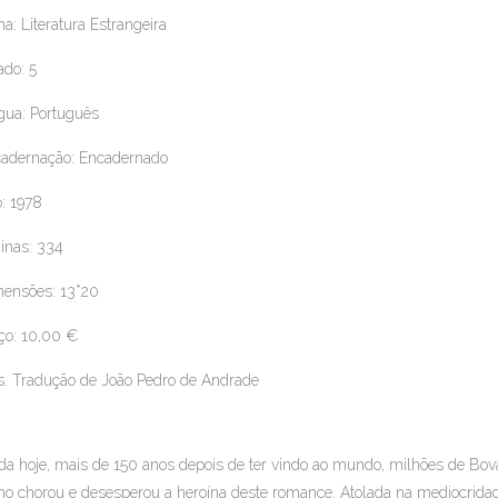
a: Literatura Estrangeira
ado: 5
gua: Português
adernação: Encadernado
: 1978
inas: 334
ensões: 13*20
ço: 10,00 €
. Tradução de João Pedro de Andrade
da hoje, mais de 150 anos depois de ter vindo ao mundo, milhões de Bo
o chorou e desesperou a heroína deste romance. Atolada na mediocrida