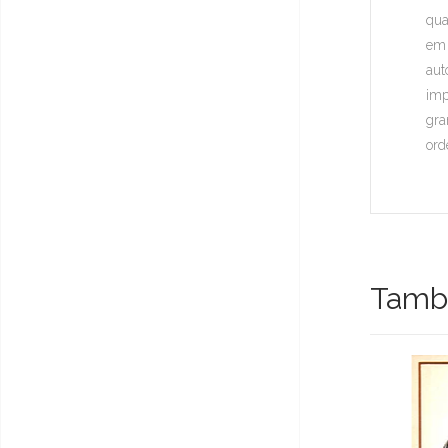
qua
em 
aut
imp
gra
ord
També