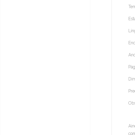
Tem
Est
Lín
Enc
Ano
Pág
Dim
Pre
Obs
Ain
com