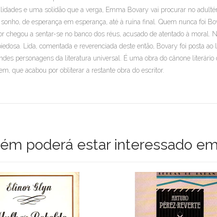
lidades e uma solidão que a verga, Emma Bovary vai procurar no adultér
sonho, de esperança em esperança, até à ruína final. Quem nunca foi Bo
or chegou a sentar-se no banco dos réus, acusado de atentado à moral. N
iedosa. Lida, comentada e reverenciada deste então, Bovary foi posta ao 
ndes personagens da literatura universal. É uma obra do cânone literário o
em, que acabou por obliterar a restante obra do escritor.
m poderá estar interessado em