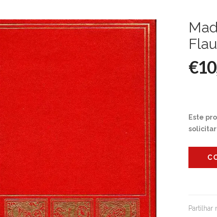
Mad
Flau
€10
Este pr
solicita
C
Partilhar