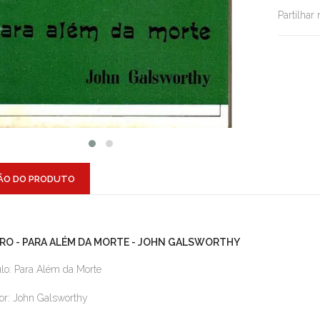
Partilhar
ÃO DO PRODUTO
VRO - PARA ALÉM DA MORTE - JOHN GALSWORTHY
ulo: Para Além da Morte
or: John Galsworthy