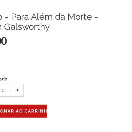
o - Para Além da Morte -
n Galsworthy
00
ade
+