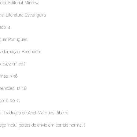
tora: Editorial Minerva
a: Literatura Estrangeira
ado: 4
gua: Português
adernação: Brochado
: 1972 (1ª ed.)
inas: 336
ensões: 12*18
ço: 6,00 €
. Tradução de Abel Marques Ribeiro
reço inclui portes de envio em correio normal )