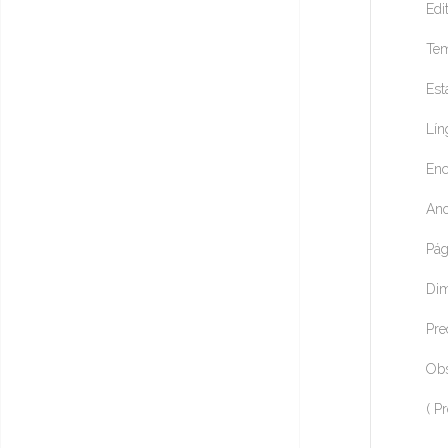
Edi
Tem
Est
Lín
Enc
Ano
Pág
Dim
Pre
Obs
( P