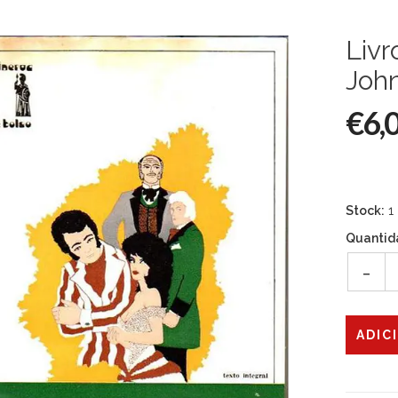
Livr
Joh
€6,
Stock:
1
Quantid
-