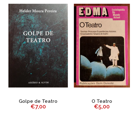
a
Golpe de Teatro
O Teatro
€7,00
€5,00