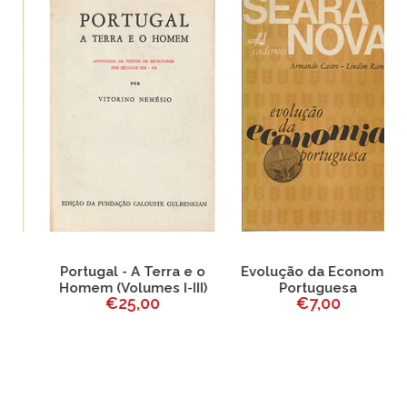
Portugal - A Terra e o
Evolução da Economia
J
Homem (Volumes I-III)
Portuguesa
€25,00
€7,00