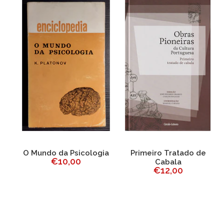
al
O Mundo da Psicologia
Primeiro Tratado de
D
€10,00
Cabala
€12,00