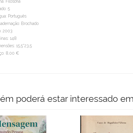
a: Filosofia
ado: 5
gua: Português
adernação: Brochado
: 2003
inas: 148
ensões: 15,5*23,5
ço: 8,00 €
m poderá estar interessado em