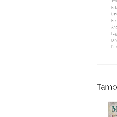
Tem
Est
Lín
Enc
Ano
Pág
Dim
Pre
També