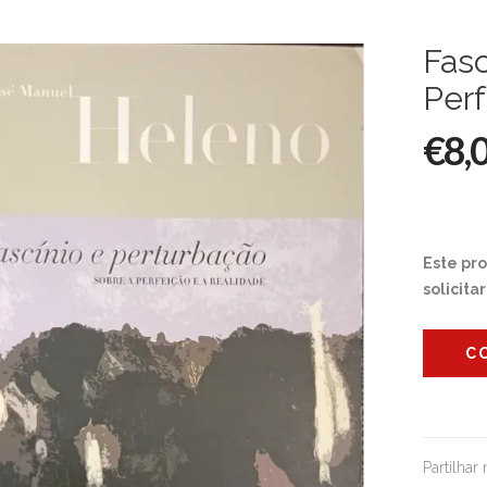
Fasc
Perf
€8,
Este pr
solicita
C
Partilhar