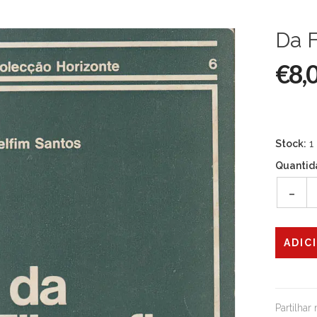
Da F
€8,
Stock:
1
Quantid
-
Partilhar