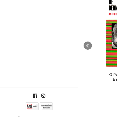
Dicionário das Grandes
O P
Filosofias
B
€10,00