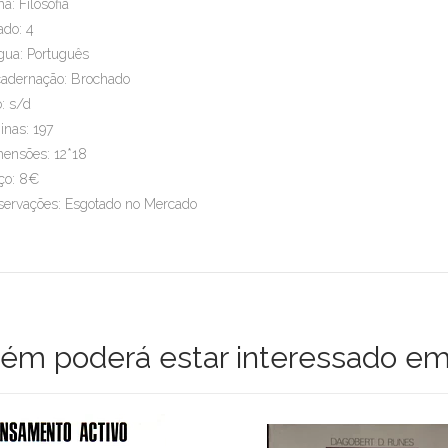
a: Filosofia
ado: 4
gua: Português
adernação: Brochado
: s/d
inas: 197
ensões: 12*18
ço: 8€
ervações: Esgotado no Mercado
m poderá estar interessado em