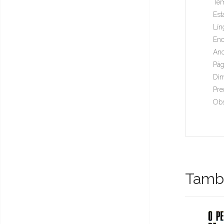
Tem
Est
Lín
Enc
Ano
Pág
Dim
Pre
Obs
També