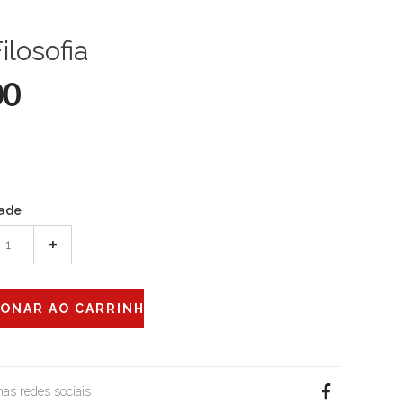
ilosofia
00
ade
+
 nas redes sociais