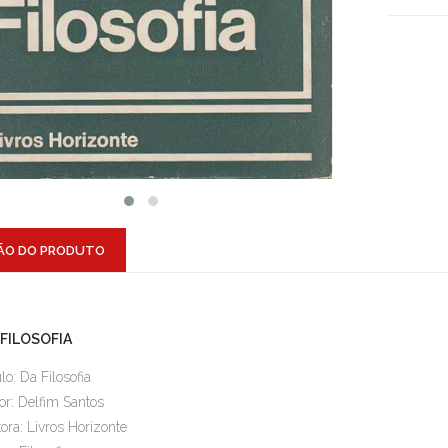
ÃO DO PRODUTO
 FILOSOFIA
ulo: Da Filosofia
or: Delfim Santos
tora: Livros Horizonte