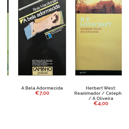
A Bela Adormecida
Herbert West:
€7,00
Reanimador / Celephais
/ A Oliveira
€4,00