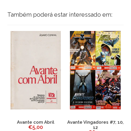
Também poderá estar interessado em:
ia
Avante com Abril
Avante Vingadores #7, 10,
€5,00
12