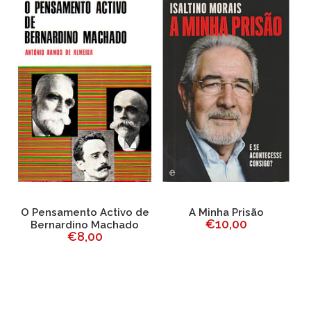
e
O Pensamento Activo de
A Minha Prisão
€10,00
Bernardino Machado
€8,00