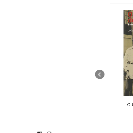
Sermão do Bom Ladrão
O 
€10,00