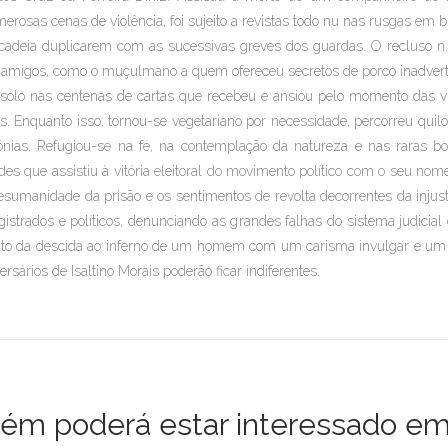
erosas cenas de violência, foi sujeito a revistas todo nu nas rusgas em 
cadeia duplicarem com as sucessivas greves dos guardas. O recluso n
 amigos, como o muçulmano a quem ofereceu secretos de porco inadvert
solo nas centenas de cartas que recebeu e ansiou pelo momento das visi
s. Enquanto isso, tornou-se vegetariano por necessidade, percorreu quil
ónias. Refugiou-se na fé, na contemplação da natureza e nas raras bo
des que assistiu à vitória eleitoral do movimento político com o seu nom
esumanidade da prisão e os sentimentos de revolta decorrentes da injust
istrados e políticos, denunciando as grandes falhas do sistema judicial
ato da descida ao inferno de um homem com um carisma invulgar e u
ersários de Isaltino Morais poderão ficar indiferentes.
m poderá estar interessado em