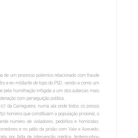
cia de um processo polémico relacionado com fraude
stro e ex-militante de topo do PSD, vendo-a como um
e pela humilhação infligida a um dos autarcas mais
ndenação com perseguição política.
a 407 da Carregueira, numa ala onde todos os presos
750 homens que constituíam a população prisional, o
ande número de violadores, pedófilos e homicidas.
corredores e no pátio da prisão com Vale e Azevedo,
ela por falta de intervenção médica, testemunhou