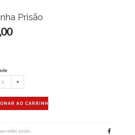
nha Prisão
,00
ade
+
 nas redes sociais