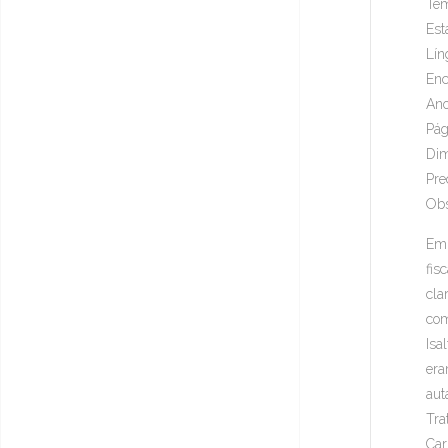
Tem
Est
Lín
Enc
Ano
Pág
Dim
Pre
Obs
Em 
fis
cla
com
Isa
era
aut
Tra
Car