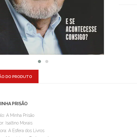
ÃO DO PRODUTO
MINHA PRISÃO
ulo: A Minha Prisão
or: Isaltino Morais
tora: A Esfera dos Livros