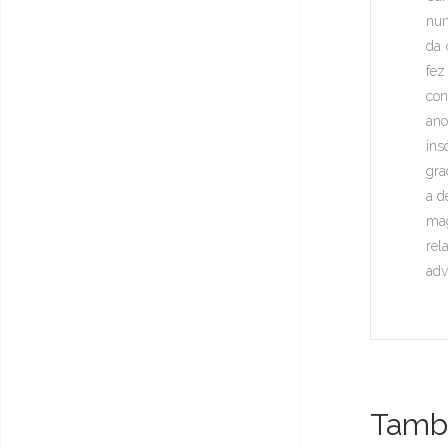
num
da 
fez
con
ano
ins
gra
a d
mag
rel
adv
També