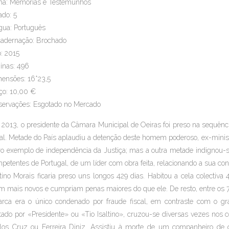
a: Memórias e Testemunhos
ado: 5
gua: Português
adernação: Brochado
: 2015
inas: 496
ensões: 16*23,5
ço: 10,00 €
ervações: Esgotado no Mercado
2013, o presidente da Câmara Municipal de Oeiras foi preso na sequên
cal. Metade do País aplaudiu a detenção deste homem poderoso, ex-mini
ro exemplo de independência da Justiça; mas a outra metade indignou-s
petentes de Portugal, de um líder com obra feita, relacionando a sua co
ltino Morais ficaria preso uns longos 429 dias. Habitou a cela colectiv
m mais novos e cumpriam penas maiores do que ele. De resto, entre os 
arca era o único condenado por fraude fiscal, em contraste com o gr
tado por «Presidente» ou «Tio Isaltino», cruzou-se diversas vezes nos 
los Cruz ou Ferreira Diniz. Assistiu à morte de um companheiro de c