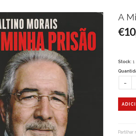
A Mi
€10
Stock:
1
Quantid
-
Partilhar