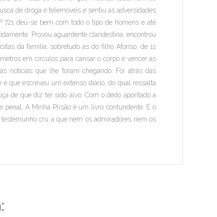
busca de droga e telemóveis e sentiu as adversidades
.º 721 deu-se bem com todo o tipo de homens e até
idamente. Provou aguardente clandestina, encontrou
tas da família, sobretudo as do filho Afonso, de 11
ómetros em círculos para cansar o corpo e vencer as
as notícias que lhe foram chegando. Foi atrás das
e e que escreveu um extenso diário, do qual ressalta
iça de que diz ter sido alvo. Com o dedo apontado a
 e penal,
A Minha Prisão
é um livro contundente. É o
m testemunho cru a que nem os admiradores nem os
: