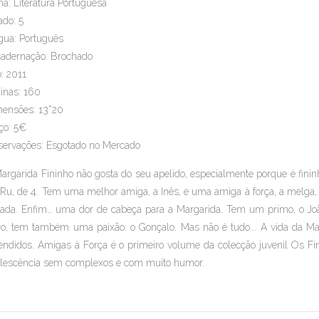
a: Literatura Portuguesa
ado: 5
gua: Português
adernação: Brochado
: 2011
inas: 160
ensões: 13*20
ço: 5€
ervações: Esgotado no Mercado
argarida Fininho não gosta do seu apelido, especialmente porque é finin
 Ru, de 4. Tem uma melhor amiga, a Inês, e uma amiga à força, a melga, q
ada. Enfim… uma dor de cabeça para a Margarida. Tem um primo, o João
ro, tem também uma paixão: o Gonçalo. Mas não é tudo... A vida da Mar
endidos.
Amigas à Força
é o primeiro volume da colecção juvenil
Os Fi
lescência sem complexos e com muito humor.