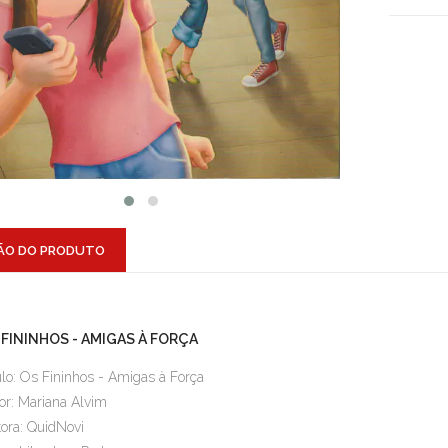
ÃO DO PRODUTO
 FININHOS - AMIGAS À FORÇA
ulo: Os Fininhos - Amigas à Força
or: Mariana Alvim
tora: QuidNovi