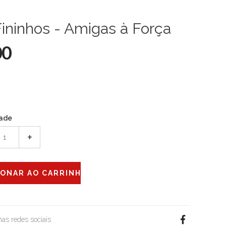
ininhos - Amigas à Força
00
ade
+
 nas redes sociais