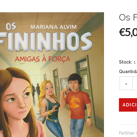
Os F
€5,
Stock:
1
Quantid
-
Partilhar