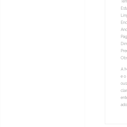
Tem
Est
Lín
Enc
Ano
Pág
Dim
Pre
Obs
A M
e o
ous
cla
ent
ado