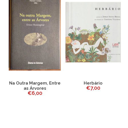
Na Outra Margem, Entre
Herbário
1
€7,00
as Árvores
€6,00