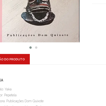
ÃO DO PRODUTO
KA
ulo: Yaka
or: Pepetela
tora: Publicações Dom Quixote