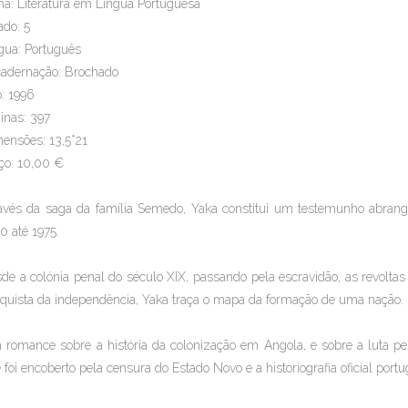
a: Literatura em Língua Portuguesa
ado: 5
gua: Português
adernação: Brochado
: 1996
inas: 397
ensões: 13,5*21
ço: 10,00 €
avés da saga da família Semedo, Yaka constitui um testemunho abra
0 até 1975.
de a colónia penal do século XIX, passando pela escravidão, as revoltas
quista da independência, Yaka traça o mapa da formação de uma nação.
romance sobre a história da colonização em Angola, e sobre a luta p
 foi encoberto pela censura do Estado Novo e a historiografia oficial port