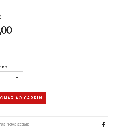
a
,00
ade
+
 nas redes sociais