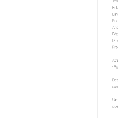
Tem
Est
Lín
Enc
Ano
Pág
Dim
Pre
Atr
189
Des
con
Um 
que