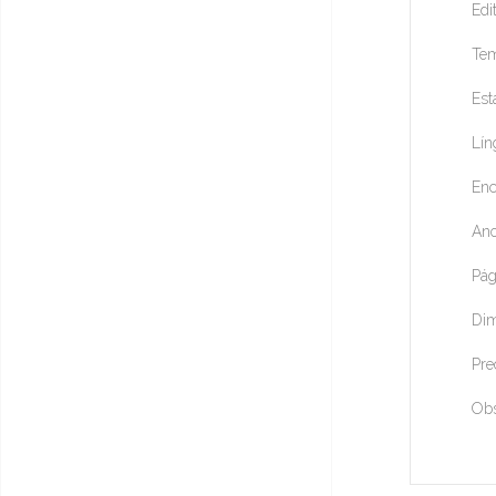
Edi
Tem
Est
Lín
Enc
Ano
Pág
Dim
Pre
Ob