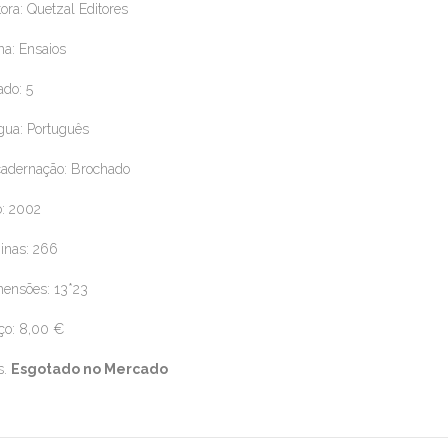
tora: Quetzal Editores
a: Ensaios
ado: 5
gua: Português
adernação: Brochado
: 2002
inas: 266
ensões: 13*23
ço: 8,00 €
s.
Esgotado no Mercado