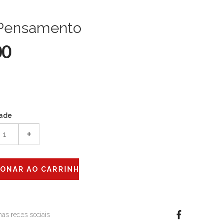
 Pensamento
00
ade
+
 nas redes sociais