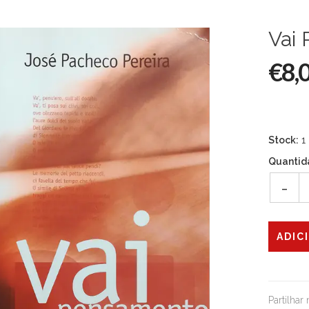
Vai
€8,
Stock:
1
Quantid
-
Partilhar