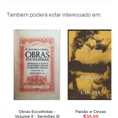
Também poderá estar interessado em:
os
Obras Escolhidas -
Paixão e Cinzas
€15,00
Volume X - Sermões (I)