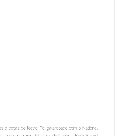
 e peças de teatro. Foi galardoado com o National
nalista dos prémios Pulitzer e do National Book Award