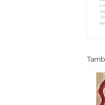
e r
últ
Tim
Boo
També