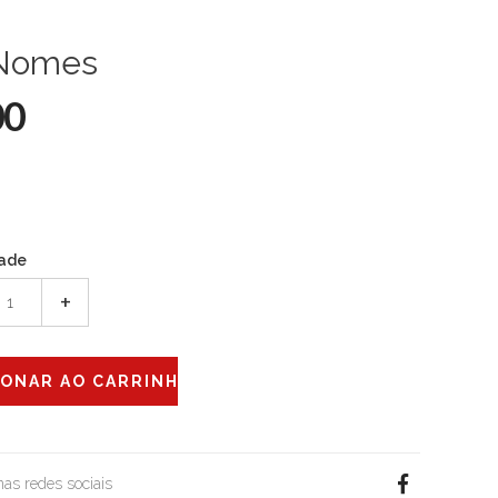
Nomes
00
ade
+
 nas redes sociais