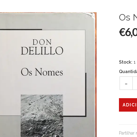
Os 
€6,
Stock:
1
Quantid
-
Partilhar