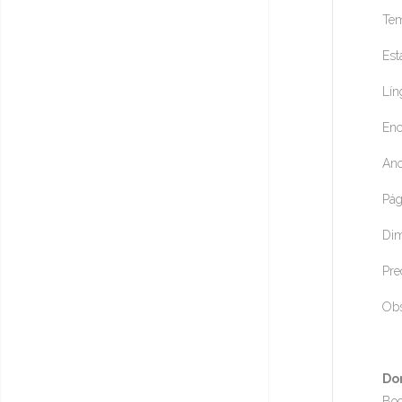
Tem
Est
Lín
Enc
Ano
Pág
Dim
Pre
Obs
Do
Boo