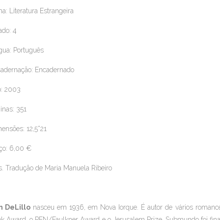
a: Literatura Estrangeira
ado: 4
gua: Português
adernação: Encadernado
: 2003
inas: 351
ensões: 12,5*21
ço: 6,00 €
. Tradução de Maria Manuela Ribeiro
n DeLillo
nasceu em 1936, em Nova Iorque. É autor de vários romances
k Award, o PEN/Faulkner Award e o Jerusalem Prize.
Submundo
foi fi