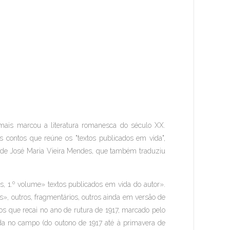
mais marcou a literatura romanesca do século XX.
s contos que reúne os "textos publicados em vida",
é de José Maria Vieira Mendes, que também traduziu
s, 1.º volume» textos publicados em vida do autor».
, outros, fragmentários, outros ainda em versão de
os que recai no ano de rutura de 1917, marcado pelo
da no campo (do outono de 1917 até à primavera de