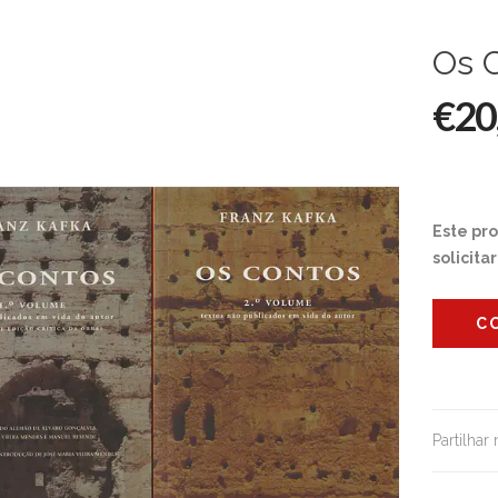
Os C
€20
Este pr
solicita
C
Partilhar