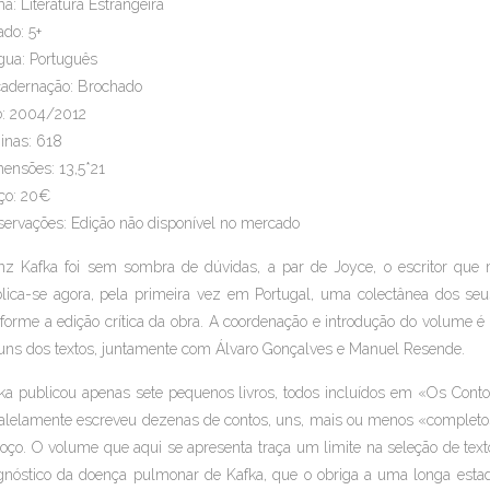
a: Literatura Estrangeira
ado: 5+
gua: Português
adernação: Brochado
: 2004/2012
inas: 618
ensões: 13,5*21
ço: 20€
ervações: Edição não disponível no mercado
nz Kafka foi sem sombra de dúvidas, a par de Joyce, o escritor que 
lica-se agora, pela primeira vez em Portugal, uma colectânea dos seu
forme a edição crítica da obra. A coordenação e introdução do volume 
uns dos textos, juntamente com Álvaro Gonçalves e Manuel Resende.
ka publicou apenas sete pequenos livros, todos incluídos em «Os Conto
alelamente escreveu dezenas de contos, uns, mais ou menos «completos»
oço. O volume que aqui se apresenta traça um limite na seleção de text
gnóstico da doença pulmonar de Kafka, que o obriga a uma longa esta