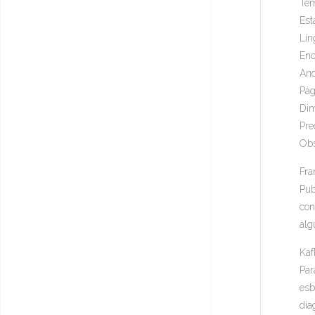
Tem
Est
Lín
Enc
Ano
Pág
Dim
Pre
Obs
Fra
Pub
con
alg
Kaf
Par
esb
dia