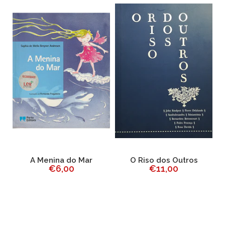
da
A Menina do Mar
O Riso dos Outros
€6,00
€11,00