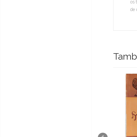
os 
de 
També