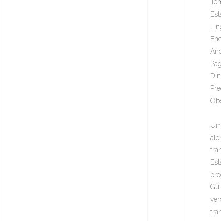
Tem
Est
Lín
Enc
Ano
Pág
Dim
Pre
Ob
Um 
ale
fra
Est
pre
Gui
ver
tra