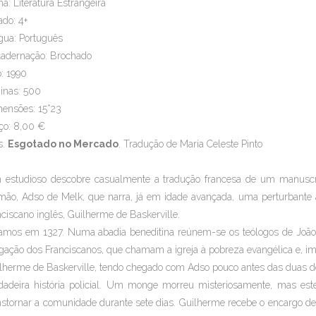
a: Literatura Estrangeira
ado: 4+
gua: Português
adernação: Brochado
: 1990
inas: 500
ensões: 15*23
ço: 8,00 €
s.
Esgotado no Mercado
. Tradução de Maria Celeste Pinto
estudioso descobre casualmente a tradução francesa de um manuscri
mão, Adso de Melk, que narra, já em idade avançada, uma perturbante 
nciscano inglês, Guilherme de Baskerville.
amos em 1327. Numa abadia beneditina reúnem-se os teólogos de João X
gação dos Franciscanos, que chamam a igreja à pobreza evangélica e, imp
lherme de Baskerville, tendo chegado com Adso pouco antes das duas d
dadeira história policial. Um monge morreu misteriosamente, mas est
nstornar a comunidade durante sete dias. Guilherme recebe o encargo de 