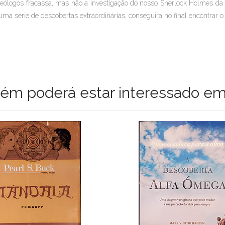
teólogos fracassa, mas não a investigação do nosso Sherlock Holmes da I
uma série de descobertas extraordinárias, conseguira no final encontrar o 
m poderá estar interessado em