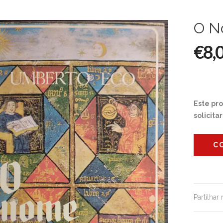
O N
€8,
Este pr
solicita
C
Partilhar