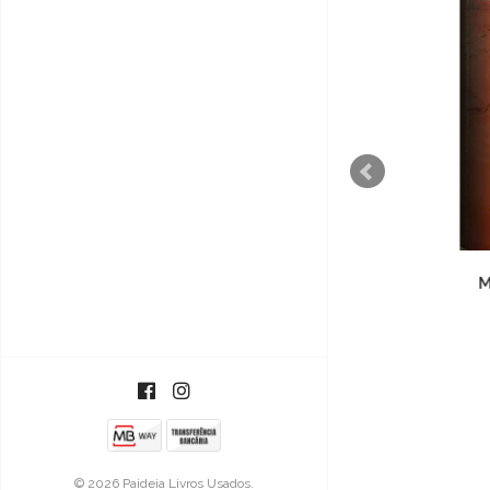
Em Outubro será Tarde
Me
€6,00
© 2026 Paideia Livros Usados.