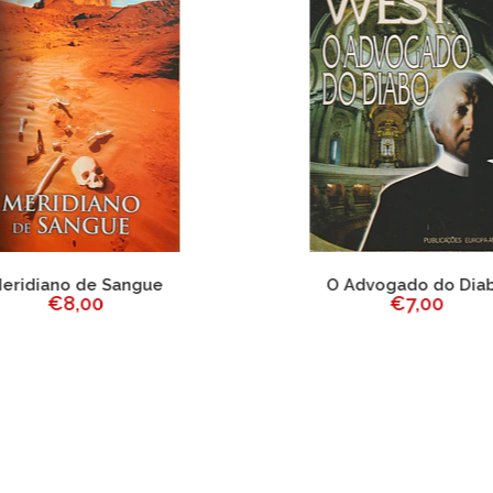
ridiano de Sangue
O Advogado do Diab
€8,00
€7,00