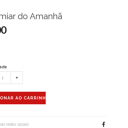
imiar do Amanhã
00
ade
+
 nas redes sociais