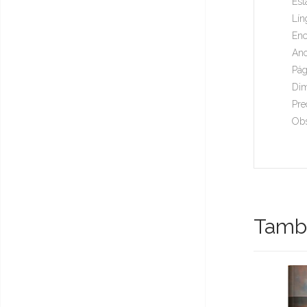
Est
Lín
Enc
Ano
Pág
Dim
Pre
Obs
També