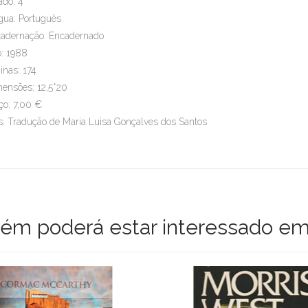
ado: 4
gua: Português
adernação: Encadernado
: 1988
inas: 174
ensões: 12,5*20
ço: 7,00 €
. Tradução de Maria Luisa Gonçalves dos Santos
m poderá estar interessado em