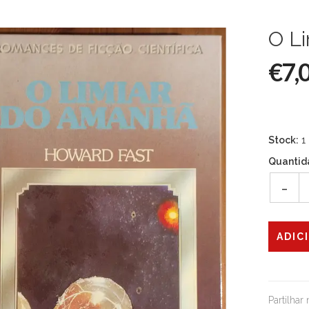
O L
€7,
Stock:
1
Quantid
-
Partilhar