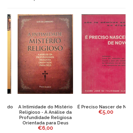
do
A Intimidade do Mistério
É Preciso Nascer de Novo
€5,00
Religioso - A Análise da
Profundidade Religiosa
Orientada para Deus
€6,00