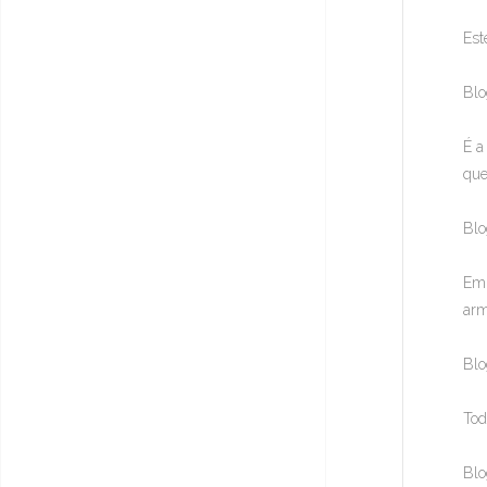
Est
Blo
É a
que
Blo
Em 
arm
Blo
Tod
Blo