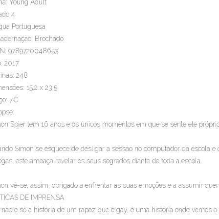
a: Young Adult
ado 4
gua Portuguesa
adernação: Brochado
BN: 9789720048653
: 2017
inas: 248
ensões: 15,2 x 23,5
ço: 7€
opse:
on Spier tem 16 anos e os únicos momentos em que se sente ele próprio 
ndo Simon se esquece de desligar a sessão no computador da escola e 
egas, este ameaça revelar os seus segredos diante de toda a escola.
on vê-se, assim, obrigado a enfrentar as suas emoções e a assumir que
ÍTICAS DE IMPRENSA
o não é só a história de um rapaz que é gay, é uma história onde vemos o