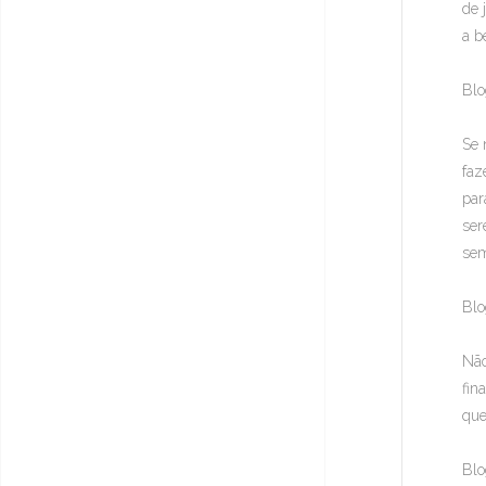
de 
a b
Blo
Se 
faz
par
ser
sem
Blo
Não
fin
que
Blo