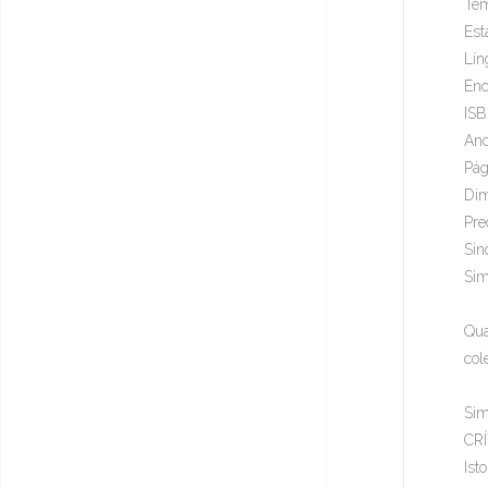
Tem
Est
Lín
Enc
IS
Ano
Pág
Dim
Pre
Sin
Sim
Qua
col
Sim
CR
Ist