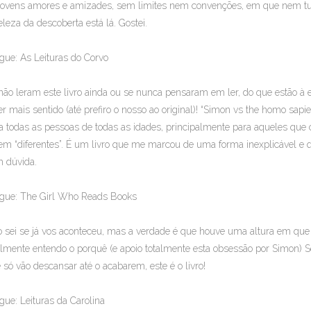
jovens amores e amizades, sem limites nem convenções, em que nem tud
eleza da descoberta está lá. Gostei.
gue: As Leituras do Corvo
não leram este livro ainda ou se nunca pensaram em ler, do que estão à e
er mais sentido (até prefiro o nosso ao original)! “Simon vs the homo sapie
a todas as pessoas de todas as idades, principalmente para aqueles 
em “diferentes”. É um livro que me marcou de uma forma inexplicável e 
 dúvida.
gue: The Girl Who Reads Books
 sei se já vos aconteceu, mas a verdade é que houve uma altura em que tod
almente entendo o porquê (e apoio totalmente esta obsessão por Simon) Se
 só vão descansar até o acabarem, este é o livro!
gue: Leituras da Carolina