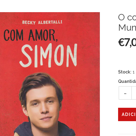
O c
Mun
€7,
Stock:
1
Quantid
-