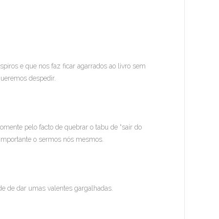
suspiros e que nos faz ficar agarrados ao livro sem
 queremos despedir.
mente pelo facto de quebrar o tabu de “sair do
s importante o sermos nós mesmos.
ade de dar umas valentes gargalhadas.