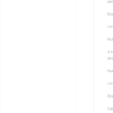
pai
Blo
Um 
Ric
A h
des
Nun
Uma
Blo
Cat