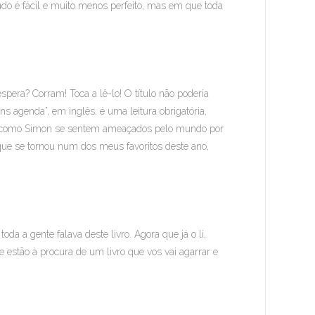
o é fácil e muito menos perfeito, mas em que toda
spera? Corram! Toca a lê-lo! O título não poderia
ns agenda”, em inglês, é uma leitura obrigatória,
que como Simon se sentem ameaçados pelo mundo por
que se tornou num dos meus favoritos deste ano,
a a gente falava deste livro. Agora que já o li,
 estão à procura de um livro que vos vai agarrar e