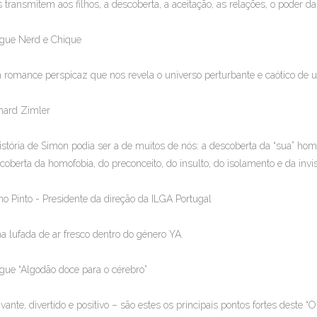
s transmitem aos filhos, a descoberta, a aceitação, as relações, o poder da 
gue Nerd e Chique
romance perspicaz que nos revela o universo perturbante e caótico de 
hard Zimler
istória de Simon podia ser a de muitos de nós: a descoberta da “sua” hom
coberta da homofobia, do preconceito, do insulto, do isolamento e da invis
o Pinto - Presidente da direção da ILGA Portugal
 lufada de ar fresco dentro do género YA.
gue “Algodão doce para o cérebro”
ivante, divertido e positivo – são estes os principais pontos fortes deste