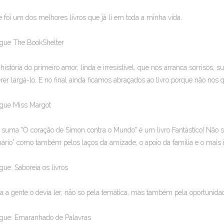
e foi um dos melhores livros que já li em toda a minha vida.
gue The BookShelter
 história do primeiro amor, linda e irresistível, que nos arranca sorrisos, 
rer largá-lo. E no final ainda ficamos abraçados ao livro porque não nos
gue Miss Margot
suma "O coração de Simon contra o Mundo" é um livro Fantástico! Não so
ário” como também pelos laços da amizade, o apoio da família e o mai
gue: Saboreia os livros
a a gente o devia ler, não só pela temática, mas também pela oportunid
gue: Emaranhado de Palavras