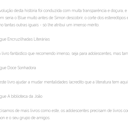
volução desta história foi conduzida com muita transparência e doçura, e
m seria o Blue muito antes de Simon descobrir, o corte dos estereótipos 
o tantas outras iguais - só lhe atribui um imenso mérito.
gue Encruzilhadas Literárias
livro fantástico que recomendo imenso, seja para adolescentes, mas ta
gue Doce Sonhadora
este livro ajudar a mudar mentalidades (acredito que a literatura tem aqui
gue A biblioteca da João
cisamos de mais livros como este, os adolescentes precisam de livros 
on e o seu grupo de amigos.