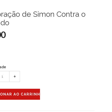
oração de Simon Contra o
do
00
ade
+