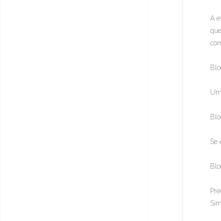
A e
que
com
Blo
Um 
Blo
Se 
Blo
Pre
Sim