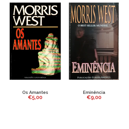
e
Os Amantes
Eminência
€5,00
€9,00