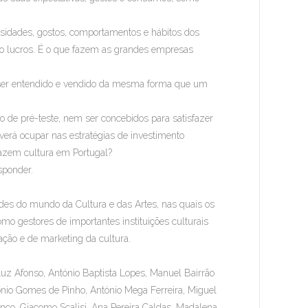
ssidades, gostos, comportamentos e hábitos dos
ndo lucros. É o que fazem as grandes empresas
l ser entendido e vendido da mesma forma que um
 de pré-teste, nem ser concebidos para satisfazer
verá ocupar nas estratégias de investimento
 fazem cultura em Portugal?
sponder.
ades do mundo da Cultura e das Artes, nas quais os
omo gestores de importantes instituições culturais
ção e de marketing da cultura.
Luz Afonso, António Baptista Lopes, Manuel Bairrão
tónio Gomes de Pinho, António Mega Ferreira, Miguel
nço, Giacomo Scalisi, Ana Pereira Caldas, Madalena