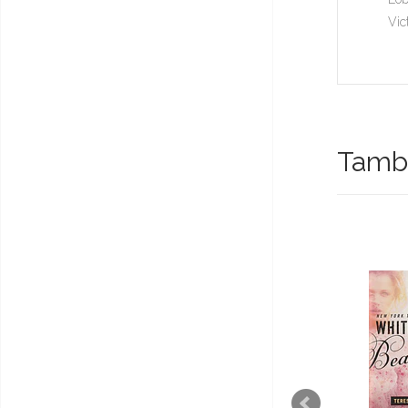
Vic
També