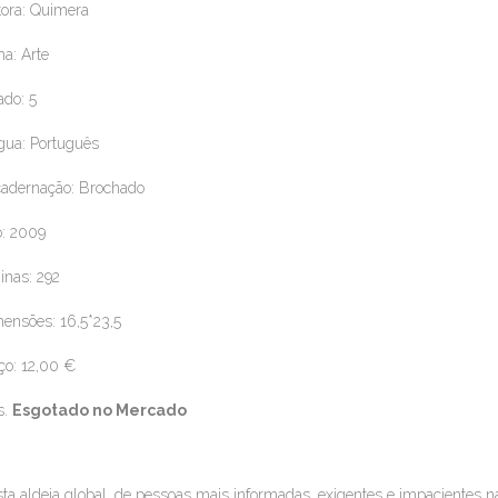
tora: Quimera
a: Arte
ado: 5
gua: Português
adernação: Brochado
: 2009
inas: 292
ensões: 16,5*23,5
ço: 12,00 €
s.
Esgotado no Mercado
ta aldeia global, de pessoas mais informadas, exigentes e impacientes 