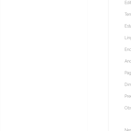
Edi
Tem
Est
Lín
Enc
Ano
Pág
Dim
Pre
Ob
Nes