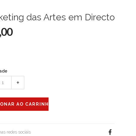
eting das Artes em Directo
,00
ade
+
 nas redes sociais