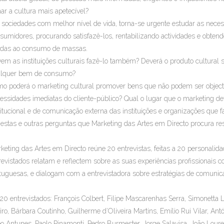
nar a cultura mais apetecível?
sociedades com melhor nível de vida, torna-se urgente estudar as nece
sumidores, procurando satisfazê-los, rentabilizando actividades e obte
adas ao consumo de massas.
em as instituições culturais fazê-lo também? Deverá o produto cultura
lquer bem de consumo?
o poderá o marketing cultural promover bens que não podem ser objecto
essidades imediatas do cliente-público? Qual o lugar que o marketing de
titucional e de comunicação externa das instituições e organizações que
 estas e outras perguntas que Marketing das Artes em Directo procura re
keting das Artes em Directo reúne 20 entrevistas, feitas a 20 personalid
revistados relatam e reflectem sobre as suas experiências profissionais c
tuguesas, e dialogam com a entrevistadora sobre estratégias de comunica
20 entrevistados: François Colbert, Filipe Mascarenhas Serra, Simonetta 
iro, Bárbara Coutinho, Guilherme d’Oliveira Martins, Emílio Rui Vilar, An
o Antunes, Paolo Pinamonti, Pedro Burmester, Jorge Salavisa, João Loure