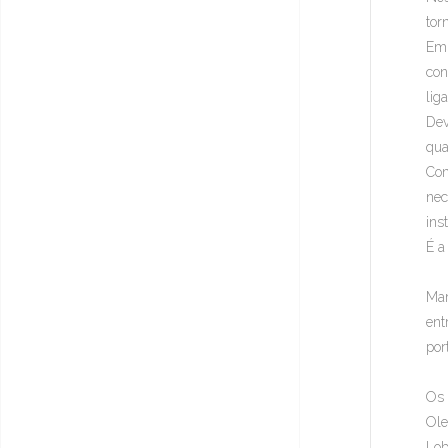
tor
Em 
con
lig
Dev
qua
Com
nec
ins
É a
Mar
ent
por
Os 
Ole
Lob