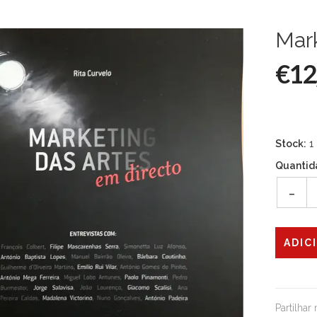
Mark
€12
Stock:
1
Quantid
-
Partilhar