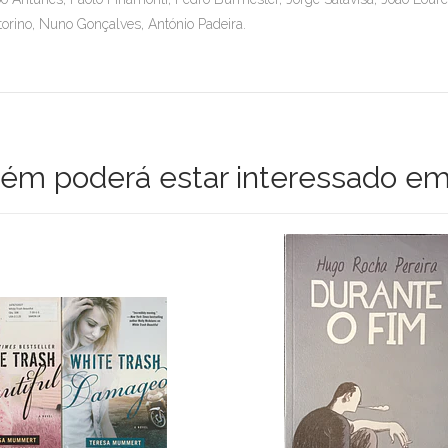
torino, Nuno Gonçalves, António Padeira.
m poderá estar interessado em