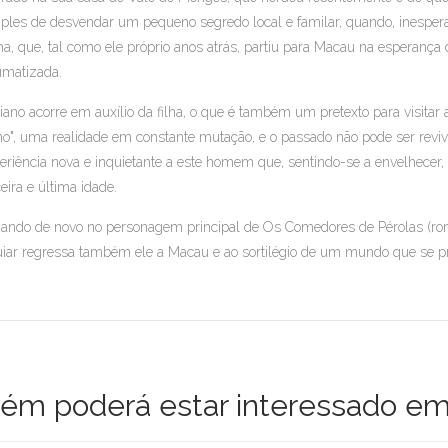
ples de desvendar um pequeno segredo local e familar, quando, inespera
ha, que, tal como ele próprio anos atrás, partiu para Macau na esperança
umatizada.
iano acorre em auxílio da filha, o que é também um pretexto para visit
o", uma realidade em constante mutação, e o passado não pode ser revi
eriência nova e inquietante a este homem que, sentindo-se a envelhecer,
ceira e última idade.
ando de novo no personagem principal de Os Comedores de Pérolas (roma
iar regressa também ele a Macau e ao sortilégio de um mundo que se p
m poderá estar interessado em