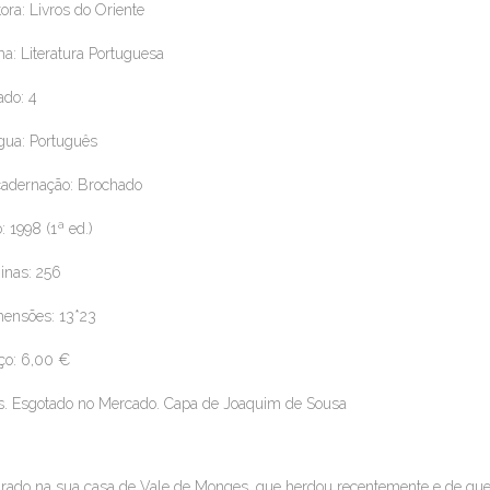
tora: Livros do Oriente
a: Literatura Portuguesa
ado: 4
gua: Português
adernação: Brochado
: 1998 (1ª ed.)
inas: 256
ensões: 13*23
ço: 6,00 €
. Esgotado no Mercado. Capa de Joaquim de Sousa
irado na sua casa de Vale de Monges, que herdou recentemente e de que 