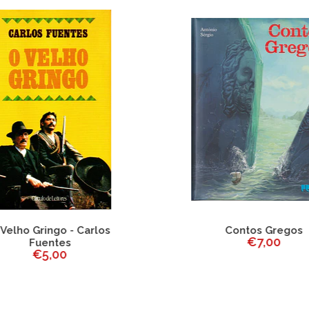
elho Gringo - Carlos
Contos Gregos
€7,00
Fuentes
€5,00