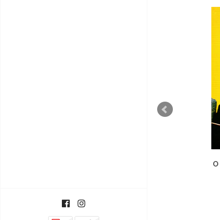
A Voz dos Deuses
O V
€10,00