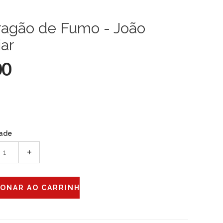
ragão de Fumo - João
ar
00
ade
+