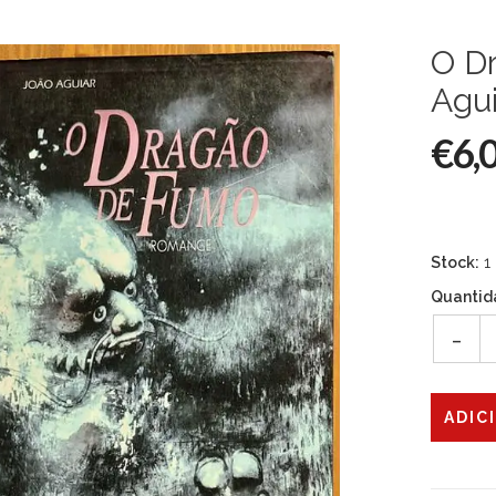
O D
Agui
€6,
Stock:
1
Quantid
-