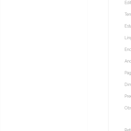
Edi
Tem
Est
Lín
Enc
Ano
Pág
Dim
Pre
Obs
Ret