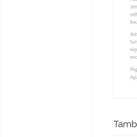
sim
vel
tra
Adr
fum
exp
ter
Peg
Agu
També