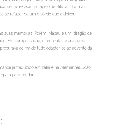
damente, recebe um apelo de Rita, a filha mais
 de se refazer de um divórcio que a deixou
ar as suas memórias. Porém, Macau é um "dragão de
vido. Em compensação, o presente reserva uma
 procurava acima de tudo adaptar-se ao advento da
nce já traduzido em Itália e na Alemanha), João
repara para mudar.
: