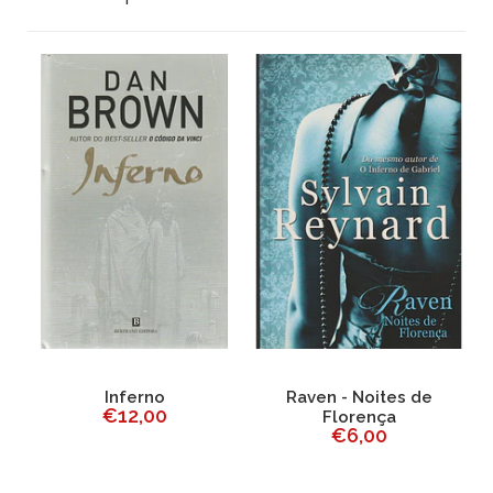
ci
Inferno
Raven - Noites de
A
€12,00
Florença
€6,00