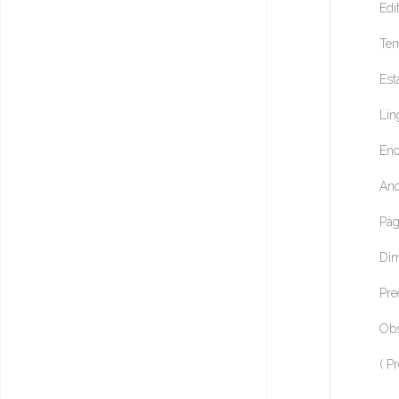
Edi
Tem
Est
Lín
Enc
Ano
Pág
Dim
Pre
Obs
( P