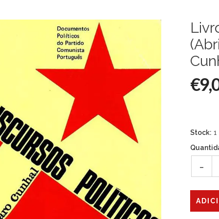
Livr
(Abr
Cun
€9,
Stock:
1
Quantid
-