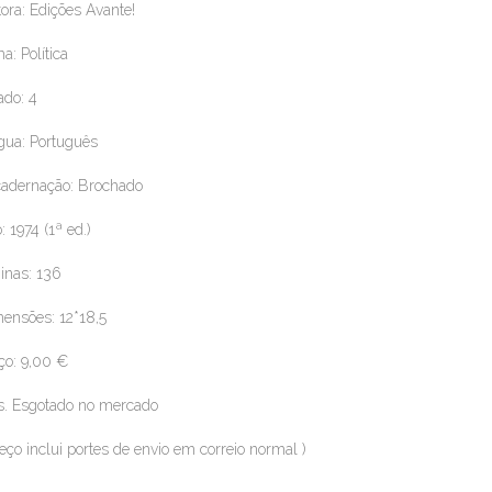
tora: Edições Avante!
a: Política
ado: 4
gua: Português
adernação: Brochado
: 1974 (1ª ed.)
inas: 136
ensões: 12*18,5
ço: 9,00 €
. Esgotado no mercado
reço inclui portes de envio em correio normal )