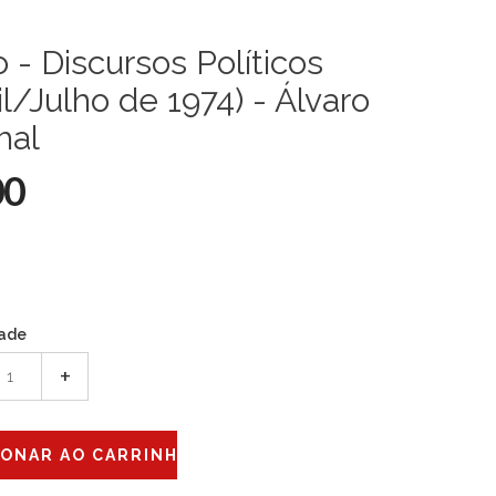
o - Discursos Políticos
il/Julho de 1974) - Álvaro
hal
00
ade
+