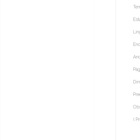
Tem
Est
Lín
Enc
Ano
Pág
Dim
Pre
Obs
( P