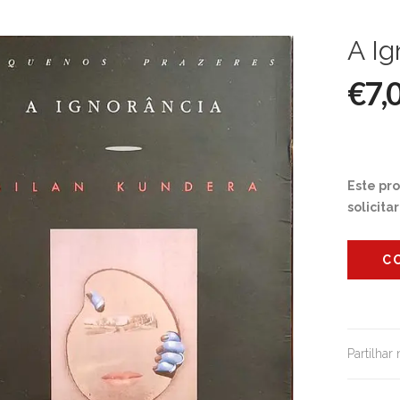
A Ig
€7,
Este pr
solicita
C
Partilhar