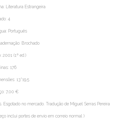
a: Literatura Estrangeira
ado: 4
gua: Português
adernação: Brochado
: 2001 (1ª ed.)
inas: 176
ensões: 13*19,5
ço: 7,00 €
. Esgotado no mercado. Tradução de Miguel Serras Pereira
reço inclui portes de envio em correio normal )