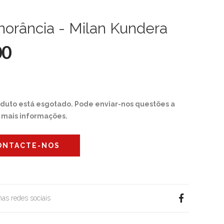
norância - Milan Kundera
00
oduto está esgotado. Pode enviar-nos questões a
r mais informações.
ONTACTE-NOS
 nas redes sociais