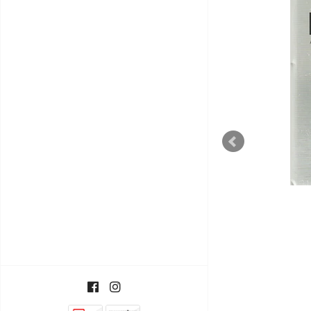
ESGOTADO
O Ingénuo
€4,00