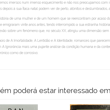
emos imersos num imenso esquecimento e não nos preocupamos com iss
s depois à sua Ítaca natal podem ver de perto, atónitos e deslumbrados, 
istória de uma mulher e de um homem que se reencontram por acaso dura
e emigraram vinte anos antes, tendo interrompido a sua estranha históri
lexão sobre um fenómeno que, no século XX, atingiu uma dimensão sem ig
ois de A Imortalidade, A Lentidão e A Identidade, romances que parecem
 A Ignorância mais uma pujante análise da condição humana e da cont
irónico como de corrosivo.
m poderá estar interessado em