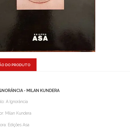
ÃO DO PRODUTO
IGNORÂNCIA - MILAN KUNDERA
ulo: A Ignorância
or: Milan Kundera
tora: Edições Asa