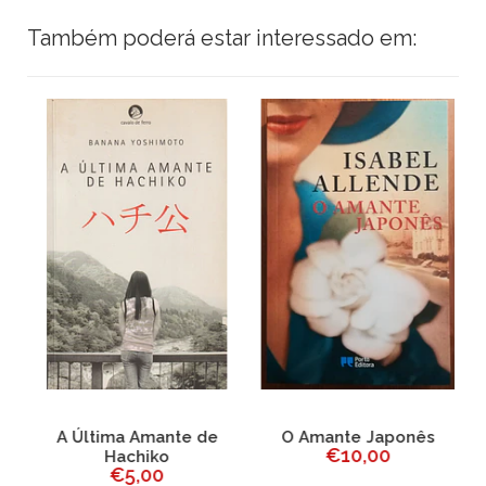
Também poderá estar interessado em:
s
A Última Amante de
O Amante Japonês
O
€10,00
Hachiko
€5,00