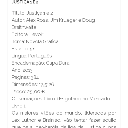
JUSTIÇA 1 E 2
Título: Justiça 1 e 2
Autor: Alex Ross, Jim Krueger e Doug
Braithwaite
Editora: Levoir
Tema: Novela Gráfica
Estado: 5+
Língua: Português
Encadernação: Capa Dura
Ano: 2013
Páginas: 384
Dimensões: 17,5*26
Preço: 25,00 €
Observações: Livro 1 Esgotado no Mercado
Livro 1:
Os maiores vilões do mundo, liderados por
Lex Luthor e Brainiac, vão tentar fazer aquilo
que os super-heróis da liga da Justiça nunca