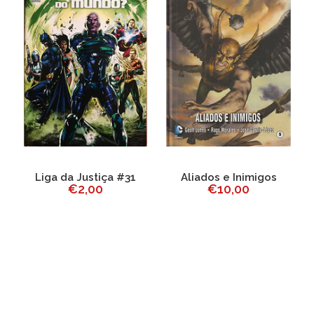
Liga da Justiça #31
Aliados e Inimigos
L
€2,00
€10,00