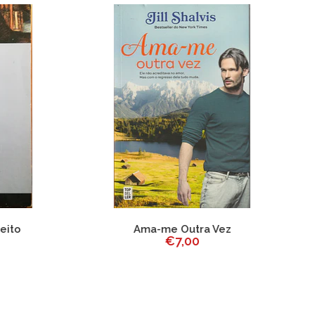
Ama-me Outra Vez
A Seta do Tempo ou 
€7,00
Natureza da Ofensa
€10,00