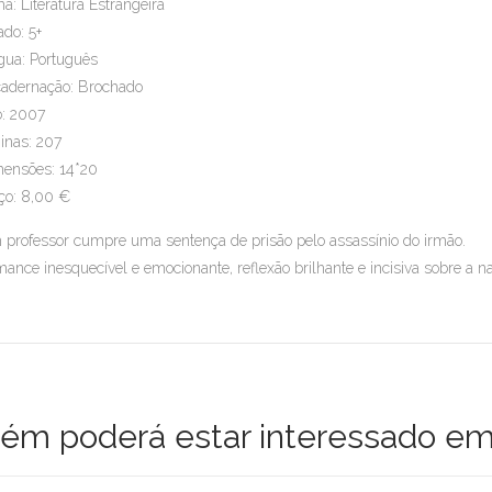
a: Literatura Estrangeira
ado: 5+
gua: Português
adernação: Brochado
: 2007
inas: 207
ensões: 14*20
ço: 8,00 €
professor cumpre uma sentença de prisão pelo assassínio do irmão.
ance inesquecível e emocionante, reflexão brilhante e incisiva sobre a 
m poderá estar interessado em