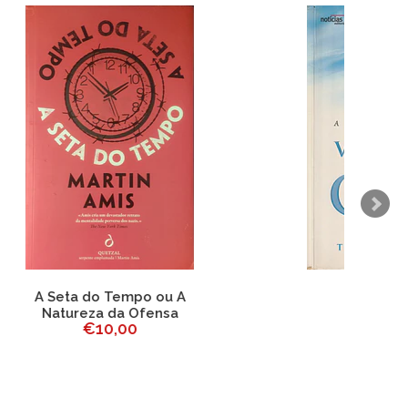
A
Visto do Céu
€7,50