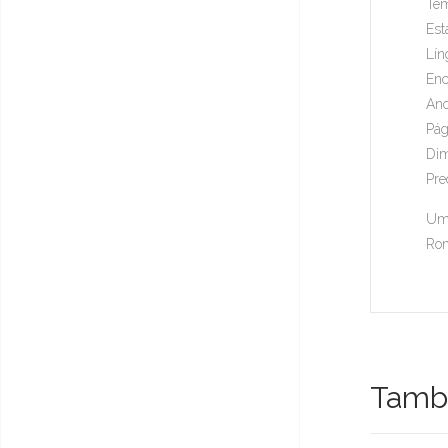
Tem
Est
Lín
Enc
Ano
Pág
Dim
Pre
Um 
Rom
També