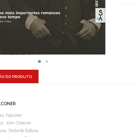
ÃO DO PRODUTO
LCONER
ulo: Falconer
or: John Cheever
tora: Sextante Editora