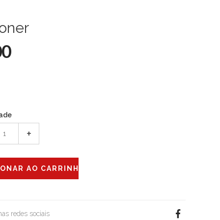
oner
00
ade
+
 nas redes sociais