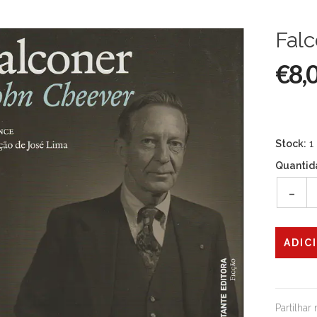
Falc
€8,
Stock:
1
Quantid
-
Partilhar