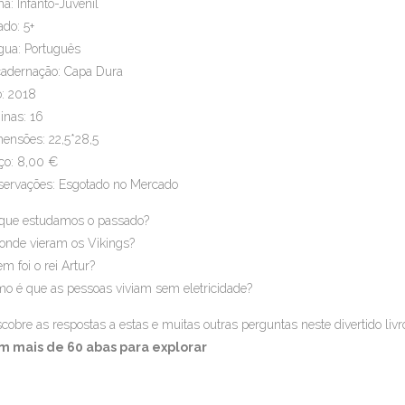
a: Infanto-Juvenil
ado: 5+
gua: Português
adernação: Capa Dura
: 2018
inas: 16
ensões: 22,5*28,5
ço: 8,00 €
ervações: Esgotado no Mercado
que estudamos o passado?
onde vieram os Vikings?
m foi o rei Artur?
o é que as pessoas viviam sem eletricidade?
cobre as respostas a estas e muitas outras perguntas neste divertido liv
m mais de 60 abas para explorar