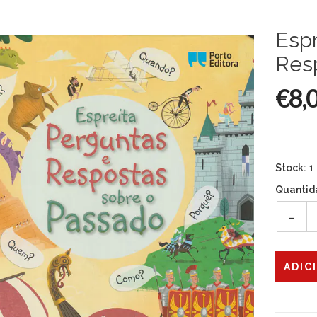
Espr
Res
€8,
Stock:
1
Quantid
-