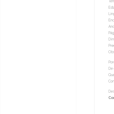
Tem
Est
Lín
Enc
Ano
Pág
Dim
Pre
Obs
Por
De 
Que
Com
Des
Co