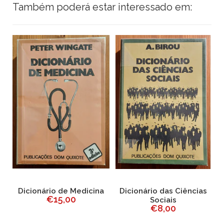
Também poderá estar interessado em:
a
Dicionário de Medicina
Dicionário das Ciências
€15,00
Sociais
€8,00