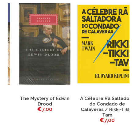
The Mystery of Edwin
A Célebre Rã Saltadora
Drood
do Condado de
€7,00
Calaveras / Rikki-Tikki-
Tam
€7,00