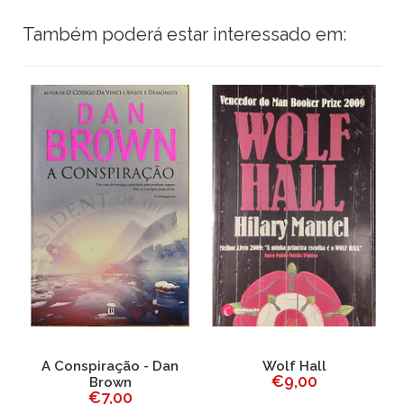
Também poderá estar interessado em:
A Conspiração - Dan
Wolf Hall
L
€9,00
Brown
€7,00