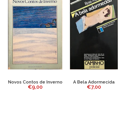
ia
Novos Contos de Inverno
A Bela Adormecida
€9,00
€7,00